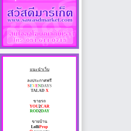
แนะนำเว็บ
ลงประกาศฟรี
S
E
V
E
N
DAYS
TALAD
X
ขายรถ
YOU
2
CAR
ROD
2
DAY
ขายบ้าน
Lolli
Prop