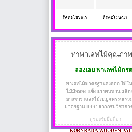
ติดต่อโฆษณา
ติดต่อโฆษณา
หาพาเลทไม้คุณภาพ
ลองเลย
พาเลทไม้กร
พาเลทไม้มาตรฐานส่งออก ไม้ใหม่
ไม้มือสอง แข็งแรงทนทาน ผลิต
ยางพาราและไม้เบญจพรรณรวม 
มาตรฐาน IPPC จากกรมวิชากา
( รองรับมือถือ )
KORNRADA WOODEN PAL