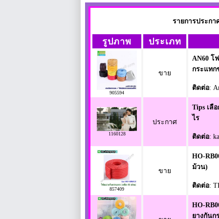
รายการประกาศ ใ
รูปภาพ
ประเภท
AN60 โฟ
กระแทกข
ขาย
ติดต่อ
: A
905594
Tips เลื
ไร
ประกาศ
1160128
ติดต่อ
: k
HO-RB00
ม้วน)
ขาย
ติดต่อ
: 
857409
HO-RB00
ยางกันก